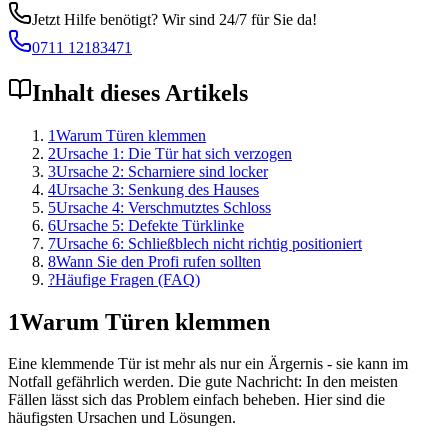
Jetzt Hilfe benötigt? Wir sind 24/7 für Sie da!
0711 12183471
Inhalt dieses Artikels
1
Warum Türen klemmen
2
Ursache 1: Die Tür hat sich verzogen
3
Ursache 2: Scharniere sind locker
4
Ursache 3: Senkung des Hauses
5
Ursache 4: Verschmutztes Schloss
6
Ursache 5: Defekte Türklinke
7
Ursache 6: Schließblech nicht richtig positioniert
8
Wann Sie den Profi rufen sollten
?
Häufige Fragen (FAQ)
1
Warum Türen klemmen
Eine klemmende Tür ist mehr als nur ein Ärgernis - sie kann im
Notfall gefährlich werden. Die gute Nachricht: In den meisten
Fällen lässt sich das Problem einfach beheben. Hier sind die
häufigsten Ursachen und Lösungen.