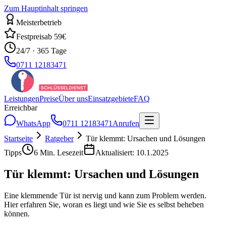
Zum Hauptinhalt springen
Meisterbetrieb
Festpreis
ab 59€
24/7 · 365 Tage
0711 12183471
Leistungen
Preise
Über uns
Einsatzgebiete
FAQ
Erreichbar
WhatsApp
0711 12183471
Anrufen
Startseite
Ratgeber
Tür klemmt: Ursachen und Lösungen
Tipps
6
Min. Lesezeit
Aktualisiert:
10.1.2025
Tür klemmt: Ursachen und Lösungen
Eine klemmende Tür ist nervig und kann zum Problem werden.
Hier erfahren Sie, woran es liegt und wie Sie es selbst beheben
können.