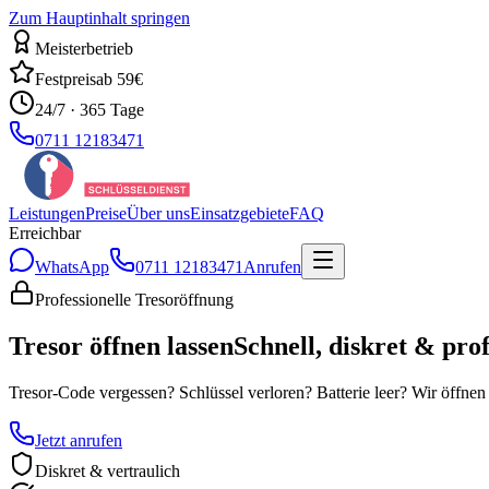
Zum Hauptinhalt springen
Meisterbetrieb
Festpreis
ab 59€
24/7 · 365 Tage
0711 12183471
Leistungen
Preise
Über uns
Einsatzgebiete
FAQ
Erreichbar
WhatsApp
0711 12183471
Anrufen
Professionelle Tresoröffnung
Tresor öffnen lassen
Schnell, diskret & prof
Tresor-Code vergessen? Schlüssel verloren? Batterie leer? Wir öffne
Jetzt anrufen
Diskret & vertraulich