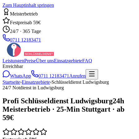
Zum Hauptinhalt springen
Meisterbetrieb
Festpreis
ab 59€
24/7 · 365 Tage
0711 12183471
Leistungen
Preise
Über uns
Einsatzgebiete
FAQ
Erreichbar
WhatsApp
0711 12183471
Anrufen
Startseite
›
Einsatzgebiete
›
Schlüsseldienst
Ludwigsburg
24/7 Notdienst in
Ludwigsburg
Profi Schlüsseldienst
Ludwigsburg
24h
Meisterbetrieb · 25-Min Stuttgart · ab
59€