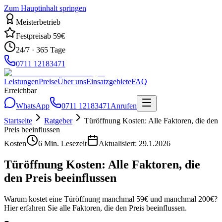
Zum Hauptinhalt springen
Meisterbetrieb
Festpreis
ab 59€
24/7 · 365 Tage
0711 12183471
Leistungen
Preise
Über uns
Einsatzgebiete
FAQ
Erreichbar
WhatsApp
0711 12183471
Anrufen
Startseite
Ratgeber
Türöffnung Kosten: Alle Faktoren, die den
Preis beeinflussen
Kosten
6
Min. Lesezeit
Aktualisiert:
29.1.2026
Türöffnung Kosten: Alle Faktoren, die
den Preis beeinflussen
Warum kostet eine Türöffnung manchmal 59€ und manchmal 200€?
Hier erfahren Sie alle Faktoren, die den Preis beeinflussen.