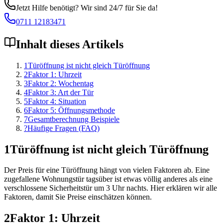
Jetzt Hilfe benötigt? Wir sind 24/7 für Sie da!
0711 12183471
Inhalt dieses Artikels
1
Türöffnung ist nicht gleich Türöffnung
2
Faktor 1: Uhrzeit
3
Faktor 2: Wochentag
4
Faktor 3: Art der Tür
5
Faktor 4: Situation
6
Faktor 5: Öffnungsmethode
7
Gesamtberechnung Beispiele
?
Häufige Fragen (FAQ)
1
Türöffnung ist nicht gleich Türöffnung
Der Preis für eine Türöffnung hängt von vielen Faktoren ab. Eine
zugefallene Wohnungstür tagsüber ist etwas völlig anderes als eine
verschlossene Sicherheitstür um 3 Uhr nachts. Hier erklären wir alle
Faktoren, damit Sie Preise einschätzen können.
2
Faktor 1: Uhrzeit