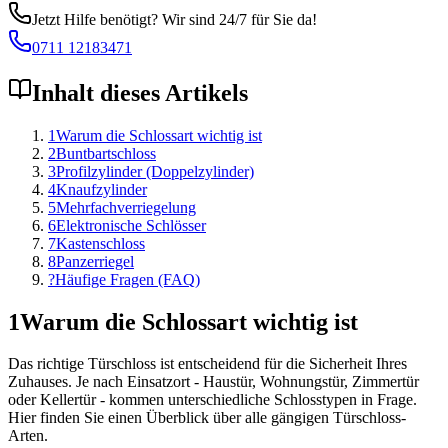
Jetzt Hilfe benötigt? Wir sind 24/7 für Sie da!
0711 12183471
Inhalt dieses Artikels
1
Warum die Schlossart wichtig ist
2
Buntbartschloss
3
Profilzylinder (Doppelzylinder)
4
Knaufzylinder
5
Mehrfachverriegelung
6
Elektronische Schlösser
7
Kastenschloss
8
Panzerriegel
?
Häufige Fragen (FAQ)
1
Warum die Schlossart wichtig ist
Das richtige Türschloss ist entscheidend für die Sicherheit Ihres
Zuhauses. Je nach Einsatzort - Haustür, Wohnungstür, Zimmertür
oder Kellertür - kommen unterschiedliche Schlosstypen in Frage.
Hier finden Sie einen Überblick über alle gängigen Türschloss-
Arten.