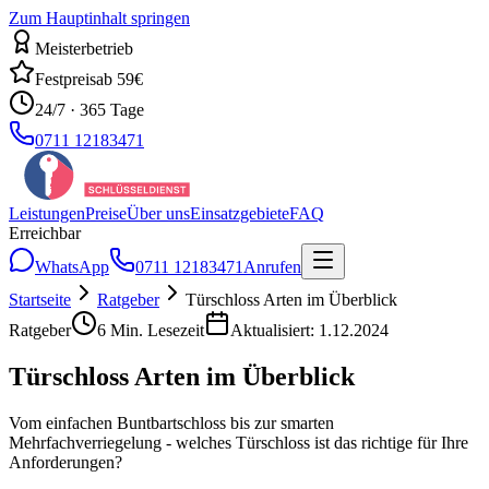
Zum Hauptinhalt springen
Meisterbetrieb
Festpreis
ab 59€
24/7 · 365 Tage
0711 12183471
Leistungen
Preise
Über uns
Einsatzgebiete
FAQ
Erreichbar
WhatsApp
0711 12183471
Anrufen
Startseite
Ratgeber
Türschloss Arten im Überblick
Ratgeber
6
Min. Lesezeit
Aktualisiert:
1.12.2024
Türschloss Arten im Überblick
Vom einfachen Buntbartschloss bis zur smarten
Mehrfachverriegelung - welches Türschloss ist das richtige für Ihre
Anforderungen?