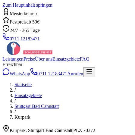
Zum Hauptinhalt springen
Meisterbetrieb
Festpreis
ab 59€
24/7 · 365 Tage
0711 12183471
Leistungen
Preise
Über uns
Einsatzgebiete
FAQ
Erreichbar
WhatsApp
0711 12183471
Anrufen
Startseite
/
Einsatzgebiete
/
Stuttgart-Bad Cannstatt
/
Kurpark
Kurpark
,
Stuttgart-Bad Cannstatt
|
PLZ
70372