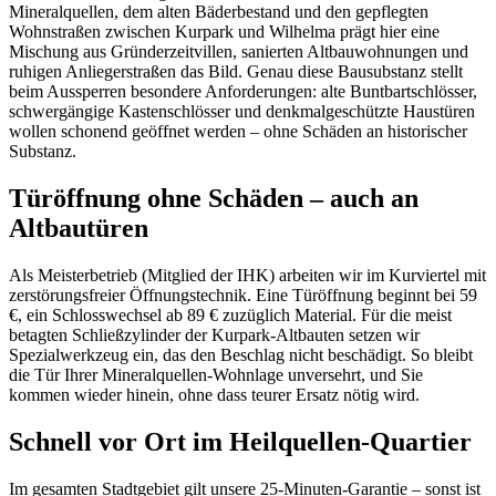
Mineralquellen, dem alten Bäderbestand und den gepflegten
Wohnstraßen zwischen Kurpark und Wilhelma prägt hier eine
Mischung aus Gründerzeitvillen, sanierten Altbauwohnungen und
ruhigen Anliegerstraßen das Bild. Genau diese Bausubstanz stellt
beim Aussperren besondere Anforderungen: alte Buntbartschlösser,
schwergängige Kastenschlösser und denkmalgeschützte Haustüren
wollen schonend geöffnet werden – ohne Schäden an historischer
Substanz.
Türöffnung ohne Schäden – auch an
Altbautüren
Als Meisterbetrieb (Mitglied der IHK) arbeiten wir im Kurviertel mit
zerstörungsfreier Öffnungstechnik. Eine Türöffnung beginnt bei 59
€, ein Schlosswechsel ab 89 € zuzüglich Material. Für die meist
betagten Schließzylinder der Kurpark-Altbauten setzen wir
Spezialwerkzeug ein, das den Beschlag nicht beschädigt. So bleibt
die Tür Ihrer Mineralquellen-Wohnlage unversehrt, und Sie
kommen wieder hinein, ohne dass teurer Ersatz nötig wird.
Schnell vor Ort im Heilquellen-Quartier
Im gesamten Stadtgebiet gilt unsere 25-Minuten-Garantie – sonst ist