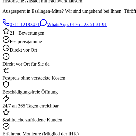
Historische Altstadt mit Fachwerkhäusern.
Ausgesperrt in
Esslingen-Mitte
? Wir sind umgehend bei Ihnen. Türöffn
0711 12183471
WhatsApp:
0176 - 23 51 31 91
21
+ Bewertungen
Festpreisgarantie
Direkt vor Ort
Direkt vor Ort für Sie da
Festpreis ohne versteckte Kosten
Beschädigungsfreie Öffnung
24/7 an 365 Tagen erreichbar
$zahlreiche zufriedene Kunden
Erfahrene Monteure (Mitglied der IHK)