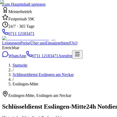
Zum Hauptinhalt springen
Meisterbetrieb
Festpreis
ab 59€
24/7 · 365 Tage
0711 12183471
Leistungen
Preise
Über uns
Einsatzgebiete
FAQ
Erreichbar
WhatsApp
0711 12183471
Anrufen
Startseite
/
Schlüsseldienst
Esslingen am Neckar
/
Esslingen-Mitte
Esslingen-Mitte
,
Esslingen am Neckar
Schlüsseldienst
Esslingen-Mitte
24h Notdien