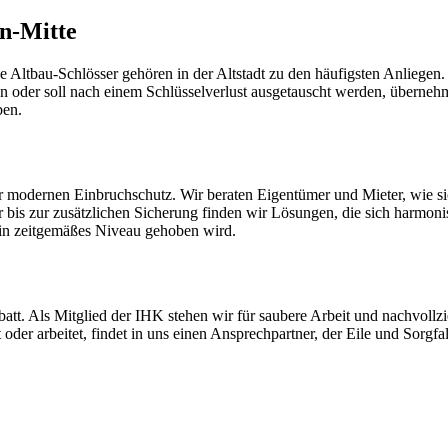
en-Mitte
ltbau-Schlösser gehören in der Altstadt zu den häufigsten Anliegen.
issen oder soll nach einem Schlüsselverlust ausgetauscht werden, über
ben.
er modernen Einbruchschutz. Wir beraten Eigentümer und Mieter, wie si
er bis zur zusätzlichen Sicherung finden wir Lösungen, die sich harmon
f ein zeitgemäßes Niveau gehoben wird.
att. Als Mitglied der IHK stehen wir für saubere Arbeit und nachvollz
er arbeitet, findet in uns einen Ansprechpartner, der Eile und Sorgfalt