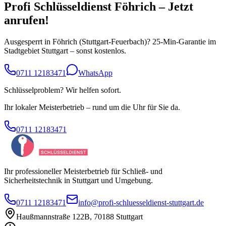
Profi Schlüsseldienst
Föhrich
– Jetzt
anrufen!
Ausgesperrt in
Föhrich
(
Stuttgart-Feuerbach
)? 25-Min-Garantie im
Stadtgebiet Stuttgart – sonst kostenlos.
0711 12183471
WhatsApp
Schlüsselproblem? Wir helfen sofort.
Ihr lokaler Meisterbetrieb – rund um die Uhr für Sie da.
0711 12183471
Ihr professioneller Meisterbetrieb für Schließ- und
Sicherheitstechnik in Stuttgart und Umgebung.
0711 12183471
info@profi-schluesseldienst-stuttgart.de
Haußmannstraße 122B
,
70188
Stuttgart