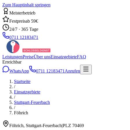
Zum Hauptinhalt springen
Meisterbetrieb
Festpreis
ab 59€
24/7 · 365 Tage
0711 12183471
Leistungen
Preise
Über uns
Einsatzgebiete
FAQ
Erreichbar
WhatsApp
0711 12183471
Anrufen
Startseite
/
Einsatzgebiete
/
Stuttgart-Feuerbach
/
Föhrich
Föhrich
,
Stuttgart-Feuerbach
|
PLZ
70469