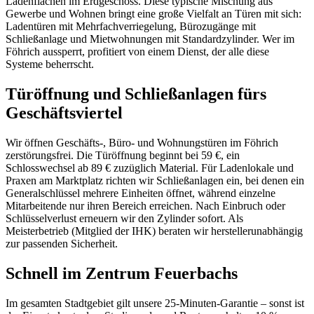
Ladenflächen im Erdgeschoss. Diese typische Mischung aus
Gewerbe und Wohnen bringt eine große Vielfalt an Türen mit sich:
Ladentüren mit Mehrfachverriegelung, Bürozugänge mit
Schließanlage und Mietwohnungen mit Standardzylinder. Wer im
Föhrich aussperrt, profitiert von einem Dienst, der alle diese
Systeme beherrscht.
Türöffnung und Schließanlagen fürs
Geschäftsviertel
Wir öffnen Geschäfts-, Büro- und Wohnungstüren im Föhrich
zerstörungsfrei. Die Türöffnung beginnt bei 59 €, ein
Schlosswechsel ab 89 € zuzüglich Material. Für Ladenlokale und
Praxen am Marktplatz richten wir Schließanlagen ein, bei denen ein
Generalschlüssel mehrere Einheiten öffnet, während einzelne
Mitarbeitende nur ihren Bereich erreichen. Nach Einbruch oder
Schlüsselverlust erneuern wir den Zylinder sofort. Als
Meisterbetrieb (Mitglied der IHK) beraten wir herstellerunabhängig
zur passenden Sicherheit.
Schnell im Zentrum Feuerbachs
Im gesamten Stadtgebiet gilt unsere 25-Minuten-Garantie – sonst ist