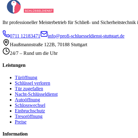
Ihr professioneller Meisterbetrieb für Schließ- und Sicherheitstechni
0711 12183471
info@profi-schluesseldienst-stuttgart.de
Haußmannstraße 122B
,
70188
Stuttgart
24/7 – Rund um die Uhr
Leistungen
Türöffnung
Schlüssel verloren
Tür zugefallen
Nacht-Schlüsseldienst
Autoöffnung
Schlosswechsel
Einbruchschutz
Tresoröffnung
Preise
Information