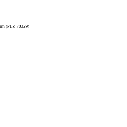
eim
(PLZ
70329
)