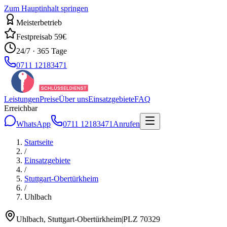
Zum Hauptinhalt springen
Meisterbetrieb
Festpreis
ab 59€
24/7 · 365 Tage
0711 12183471
Leistungen
Preise
Über uns
Einsatzgebiete
FAQ
Erreichbar
WhatsApp
0711 12183471
Anrufen
Startseite
/
Einsatzgebiete
/
Stuttgart-Obertürkheim
/
Uhlbach
Uhlbach
,
Stuttgart-Obertürkheim
|
PLZ
70329