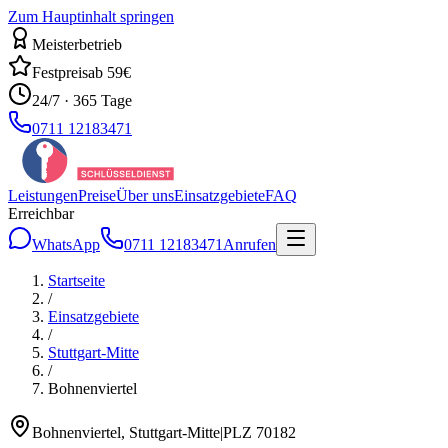
Zum Hauptinhalt springen
Meisterbetrieb
Festpreis
ab 59€
24/7 · 365 Tage
0711 12183471
Leistungen
Preise
Über uns
Einsatzgebiete
FAQ
Erreichbar
WhatsApp
0711 12183471
Anrufen
Startseite
/
Einsatzgebiete
/
Stuttgart-Mitte
/
Bohnenviertel
Bohnenviertel
,
Stuttgart-Mitte
|
PLZ
70182