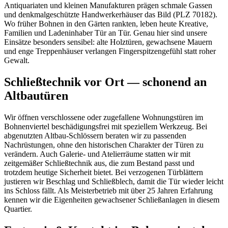
Antiquariaten und kleinen Manufakturen prägen schmale Gassen
und denkmalgeschützte Handwerkerhäuser das Bild (PLZ 70182).
Wo früher Bohnen in den Gärten rankten, leben heute Kreative,
Familien und Ladeninhaber Tür an Tür. Genau hier sind unsere
Einsätze besonders sensibel: alte Holztüren, gewachsene Mauern
und enge Treppenhäuser verlangen Fingerspitzengefühl statt roher
Gewalt.
Schließtechnik vor Ort — schonend an
Altbautüren
Wir öffnen verschlossene oder zugefallene Wohnungstüren im
Bohnenviertel beschädigungsfrei mit speziellem Werkzeug. Bei
abgenutzten Altbau-Schlössern beraten wir zu passenden
Nachrüstungen, ohne den historischen Charakter der Türen zu
verändern. Auch Galerie- und Atelierräume statten wir mit
zeitgemäßer Schließtechnik aus, die zum Bestand passt und
trotzdem heutige Sicherheit bietet. Bei verzogenen Türblättern
justieren wir Beschlag und Schließblech, damit die Tür wieder leicht
ins Schloss fällt. Als Meisterbetrieb mit über 25 Jahren Erfahrung
kennen wir die Eigenheiten gewachsener Schließanlagen in diesem
Quartier.