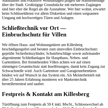
Stadthäuser und exklusive Wohnanlagen prägen die Halbhöhenlage
über der Stadt. Großzügige Grundstücke mit mehreren Zugängen
sind hier eher die Regel als die Ausnahme. Wer hier wohnt, erwartet
beim Schlüsseldienst vor allem Diskretion und einen sorgsamen
Umgang mit hochwertigen Türen und Anlagen.
Schließtechnik vor Ort —
Einbruchschutz für Villen
Wir öffnen Haus- und Wohnungstüren am Killesberg
beschädigungsfrei und beraten zum sinnvollen Einbruchschutz:
geprüfte Sicherheitszylinder, Schutzbeschläge sowie aufeinander
abgestimmte Schließanlagen für Haupthaus, Neben- und
Gartentüren. Bei freistehenden Villen achten wir auf einen
stimmigen Gesamtschutz statt Insellösungen, damit kein Zugang zur
Schwachstelle wird. Auch Gartentore und Garagennebentüren
binden wir auf Wunsch in das System ein. Als Meisterbetrieb mit
über 25 Jahren Erfahrung montieren wir Markentechnik
herstellerneutral und sauber.
Festpreis & Kontakt am Killesberg
Türöffnung zum Festpreis ab 59 € inkl. MwSt., Schlosswechsel ab