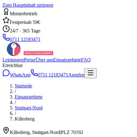
Zum Hauptinhalt springen
Meisterbetrieb
Festpreis
ab 59€
24/7 · 365 Tage
0711 12183471
Leistungen
Preise
Über uns
Einsatzgebiete
FAQ
Erreichbar
WhatsApp
0711 12183471
Anrufen
Startseite
/
Einsatzgebiete
/
Stuttgart-Nord
/
Killesberg
Killesberg
,
Stuttgart-Nord
|
PLZ
70192