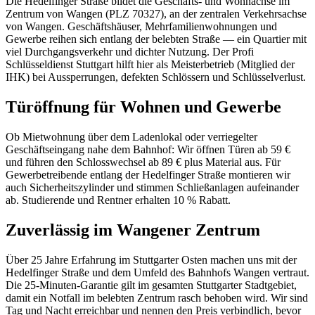
Die Hedelfinger Straße bildet die Geschäfts- und Wohnachse im
Zentrum von Wangen (PLZ 70327), an der zentralen Verkehrsachse
von Wangen. Geschäftshäuser, Mehrfamilienwohnungen und
Gewerbe reihen sich entlang der belebten Straße — ein Quartier mit
viel Durchgangsverkehr und dichter Nutzung. Der Profi
Schlüsseldienst Stuttgart hilft hier als Meisterbetrieb (Mitglied der
IHK) bei Aussperrungen, defekten Schlössern und Schlüsselverlust.
Türöffnung für Wohnen und Gewerbe
Ob Mietwohnung über dem Ladenlokal oder verriegelter
Geschäftseingang nahe dem Bahnhof: Wir öffnen Türen ab 59 €
und führen den Schlosswechsel ab 89 € plus Material aus. Für
Gewerbetreibende entlang der Hedelfinger Straße montieren wir
auch Sicherheitszylinder und stimmen Schließanlagen aufeinander
ab. Studierende und Rentner erhalten 10 % Rabatt.
Zuverlässig im Wangener Zentrum
Über 25 Jahre Erfahrung im Stuttgarter Osten machen uns mit der
Hedelfinger Straße und dem Umfeld des Bahnhofs Wangen vertraut.
Die 25-Minuten-Garantie gilt im gesamten Stuttgarter Stadtgebiet,
damit ein Notfall im belebten Zentrum rasch behoben wird. Wir sind
Tag und Nacht erreichbar und nennen den Preis verbindlich, bevor