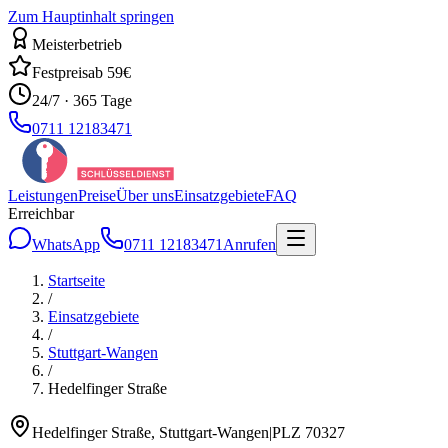
Zum Hauptinhalt springen
Meisterbetrieb
Festpreis
ab 59€
24/7 · 365 Tage
0711 12183471
Leistungen
Preise
Über uns
Einsatzgebiete
FAQ
Erreichbar
WhatsApp
0711 12183471
Anrufen
Startseite
/
Einsatzgebiete
/
Stuttgart-Wangen
/
Hedelfinger Straße
Hedelfinger Straße
,
Stuttgart-Wangen
|
PLZ
70327