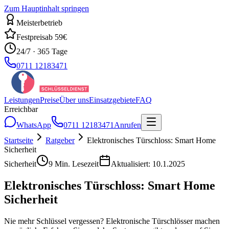
Zum Hauptinhalt springen
Meisterbetrieb
Festpreis
ab 59€
24/7 · 365 Tage
0711 12183471
Leistungen
Preise
Über uns
Einsatzgebiete
FAQ
Erreichbar
WhatsApp
0711 12183471
Anrufen
Startseite
Ratgeber
Elektronisches Türschloss: Smart Home
Sicherheit
Sicherheit
9
Min. Lesezeit
Aktualisiert:
10.1.2025
Elektronisches Türschloss: Smart Home
Sicherheit
Nie mehr Schlüssel vergessen? Elektronische Türschlösser machen