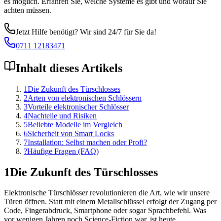
es möglich. Erfahren Sie, welche Systeme es gibt und worauf Sie
achten müssen.
Jetzt Hilfe benötigt? Wir sind 24/7 für Sie da!
0711 12183471
Inhalt dieses Artikels
1
Die Zukunft des Türschlosses
2
Arten von elektronischen Schlössern
3
Vorteile elektronischer Schlösser
4
Nachteile und Risiken
5
Beliebte Modelle im Vergleich
6
Sicherheit von Smart Locks
7
Installation: Selbst machen oder Profi?
?
Häufige Fragen (FAQ)
1
Die Zukunft des Türschlosses
Elektronische Türschlösser revolutionieren die Art, wie wir unsere
Türen öffnen. Statt mit einem Metallschlüssel erfolgt der Zugang per
Code, Fingerabdruck, Smartphone oder sogar Sprachbefehl. Was
vor wenigen Jahren noch Science-Fiction war, ist heute