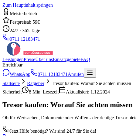
Zum Hauptinhalt springen
Meisterbetrieb
Festpreis
ab 59€
24/7 · 365 Tage
0711 12183471
Leistungen
Preise
Über uns
Einsatzgebiete
FAQ
Erreichbar
WhatsApp
0711 12183471
Anrufen
Startseite
Ratgeber
Tresor kaufen: Worauf Sie achten müssen
Sicherheit
8
Min. Lesezeit
Aktualisiert:
1.12.2024
Tresor kaufen: Worauf Sie achten müssen
Ob für Wertsachen, Dokumente oder Waffen - der richtige Tresor biet
Jetzt Hilfe benötigt? Wir sind 24/7 für Sie da!