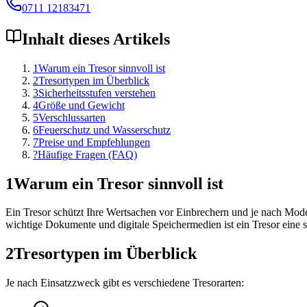
0711 12183471
Inhalt dieses Artikels
1
Warum ein Tresor sinnvoll ist
2
Tresortypen im Überblick
3
Sicherheitsstufen verstehen
4
Größe und Gewicht
5
Verschlussarten
6
Feuerschutz und Wasserschutz
7
Preise und Empfehlungen
?
Häufige Fragen (FAQ)
1
Warum ein Tresor sinnvoll ist
Ein Tresor schützt Ihre Wertsachen vor Einbrechern und je nach Mode
wichtige Dokumente und digitale Speichermedien ist ein Tresor eine si
2
Tresortypen im Überblick
Je nach Einsatzzweck gibt es verschiedene Tresorarten: