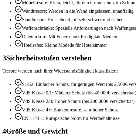
Möbeltresore: Klein, leicht, für den Grundschutz im Schran
Wandtresore: Werden in die Wand eingelassen, unauffällig
Standtresore: Freistehend, oft sehr schwer und sicher
Waffenschränke: Spezielle Anforderungen nach Waffenges
Datentresore: Mit Feuerschutz für digitale Medien
Hotelsafes: Kleine Modelle für Hotelzimmer
3
Sicherheitsstufen verstehen
Tresore werden nach ihrer Widerstandsfähigkeit klassifiziert:
S1/S2: Einfacher Schutz, für geringen Wert (bis 2.500€ ver
VdS Klasse 0/1: Mittlerer Schutz (bis 40.000€ versicherbar
VdS Klasse 2/3: Hoher Schutz (bis 200.000€ versicherbar)
VdS Klasse 4+: Bankentresore, sehr hoher Schutz
EN 1143-1: Europäische Norm für Wertbehältnisse
4
Größe und Gewicht