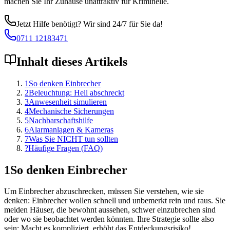
machen Sie Ihr Zuhause unattraktiv für Kriminelle.
Jetzt Hilfe benötigt? Wir sind 24/7 für Sie da!
0711 12183471
Inhalt dieses Artikels
1
So denken Einbrecher
2
Beleuchtung: Hell abschreckt
3
Anwesenheit simulieren
4
Mechanische Sicherungen
5
Nachbarschaftshilfe
6
Alarmanlagen & Kameras
7
Was Sie NICHT tun sollten
?
Häufige Fragen (FAQ)
1
So denken Einbrecher
Um Einbrecher abzuschrecken, müssen Sie verstehen, wie sie
denken: Einbrecher wollen schnell und unbemerkt rein und raus. Sie
meiden Häuser, die bewohnt aussehen, schwer einzubrechen sind
oder wo sie beobachtet werden könnten. Ihre Strategie sollte also
sein: Macht es kompliziert, erhöht das Entdeckungsrisiko!