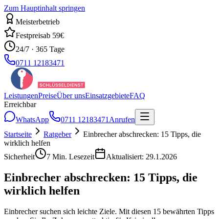
Zum Hauptinhalt springen
Meisterbetrieb
Festpreis
ab 59€
24/7 · 365 Tage
0711 12183471
Leistungen
Preise
Über uns
Einsatzgebiete
FAQ
Erreichbar
WhatsApp
0711 12183471
Anrufen
Startseite
Ratgeber
Einbrecher abschrecken: 15 Tipps, die
wirklich helfen
Sicherheit
7
Min. Lesezeit
Aktualisiert:
29.1.2026
Einbrecher abschrecken: 15 Tipps, die
wirklich helfen
Einbrecher suchen sich leichte Ziele. Mit diesen 15 bewährten Tipps